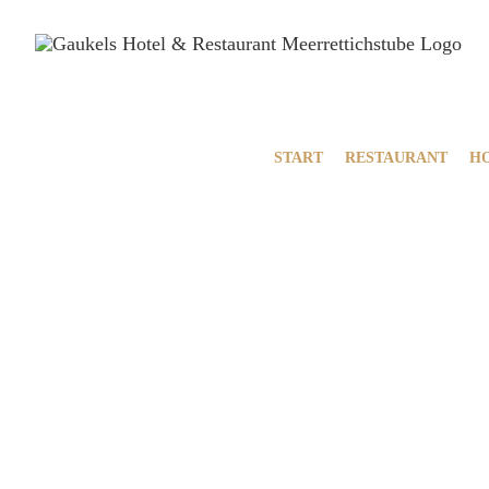
Zum
Inhalt
springen
START
RESTAURANT
H