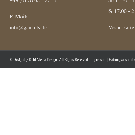
+49 (0) 78 05 - 27 17
ab 11.30 - 
& 17:00 - 2
E-Mail:
info@gaukels.de
Vesperkarte
©
Design by Kahl Media Design
|
All Rights Reserved
|
Impressum
|
Haftungsausschlu