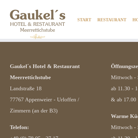
Zum
Inhalt
START
RESTAURANT
H
springen
Gaukel´s Hotel & Restaurant
Öffnungsze
Meerrettichstube
Mittwoch -
Landstraße 18
ab 11.30 - 
77767 Appenweier - Urloffen /
& ab 17.00
Zimmern (an der B3)
Warme Küc
Telefon:
Mittwoch -