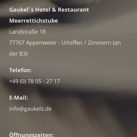
Gaukel´s Hotel & Restaurant
Meerrettichstube
Landstraße 18
77767 Appenweier - Urloffen / Zimmern (an
der B3)
Telefon:
+49 (0) 78 05 - 27 17
E-Mail:
info@gaukels.de
Öffnungszeiten: